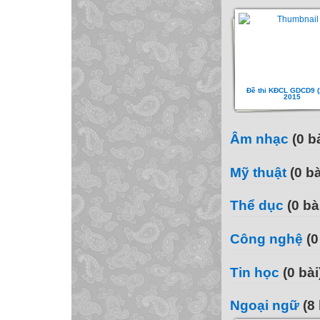
Đề thi KĐCL GDCD9 (
2015
Âm nhạc
(0 bà
Mỹ thuật
(0 bà
Thể dục
(0 bà
Công nghệ
(0
Tin học
(0 bài
Ngoại ngữ
(8 