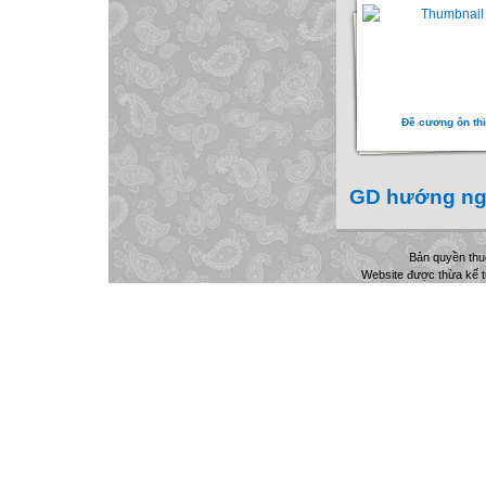
Đề cương ôn thi
GD hướng ng
Bản quyền th
Website được thừa kế 