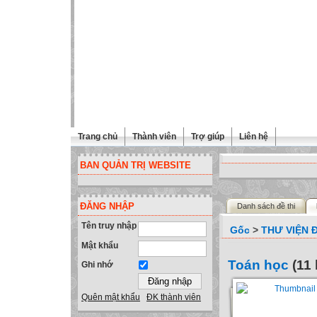
Trang chủ
Thành viên
Trợ giúp
Liên hệ
BAN QUẢN TRỊ WEBSITE
ĐĂNG NHẬP
Danh sách đề thi
Tên truy nhập
Gốc
>
THƯ VIỆN Đ
Mật khẩu
Toán học
(11 
Ghi nhớ
Quên mật khẩu
ĐK thành viên