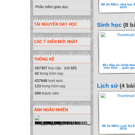
Đề thi KĐCL- Hoá học 9
Phần mềm giáo dục
2015
Sinh học
(8 bà
TÀI NGUYÊN DẠY HỌC
CÁC Ý KIẾN MỚI NHẤT
THỐNG KÊ
Đề+ Đáp án chính th
167307
truy cập (
chi tiết
)
môn Sinh ... quốc gi
42
trong hôm nay
437948
lượt xem
Lịch sử
(4 bài
133
trong hôm nay
599
thành viên
ẢNH NGẪU NHIÊN
Đề thi KĐCL Lịch Sử 9
2015