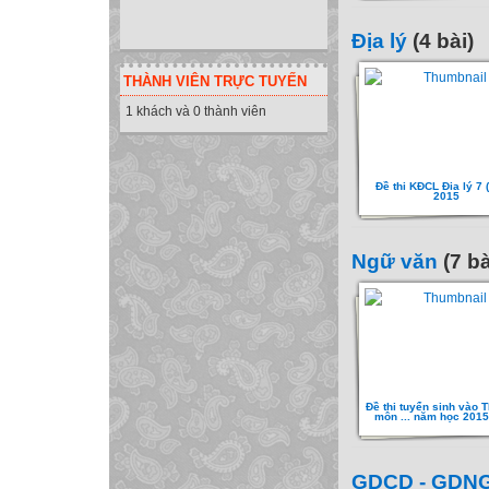
Địa lý
(4 bài)
THÀNH VIÊN TRỰC TUYẾN
1 khách và 0 thành viên
Đề thi KĐCL Đia lý 7 
2015
Ngữ văn
(7 bà
Đề thi tuyển sinh vào 
môn ... năm học 201
GDCD - GDN