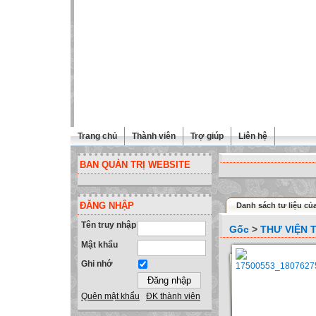
Trang chủ
Thành viên
Trợ giúp
Liên hệ
BAN QUẢN TRỊ WEBSITE
ĐĂNG NHẬP
Danh sách tư liệu củ
Tên truy nhập
Gốc
>
THƯ VIỆN 
Mật khẩu
Ghi nhớ
Quên mật khẩu
ĐK thành viên