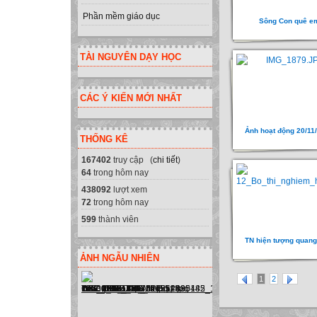
Phần mềm giáo dục
Sông Con quê e
TÀI NGUYÊN DẠY HỌC
CÁC Ý KIẾN MỚI NHẤT
Ảnh hoạt động 20/11
THỐNG KÊ
167402
truy cập (
chi tiết
)
64
trong hôm nay
438092
lượt xem
72
trong hôm nay
599
thành viên
TN hiện tượng quang
ẢNH NGẪU NHIÊN
1
2