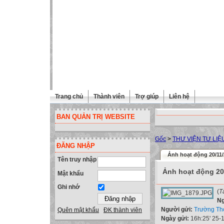
Trang chủ
Thành viên
Trợ giúp
Liên hệ
BAN QUẢN TRỊ WEBSITE
Gốc
>
THƯ VIỆN TƯ LIỆ
ĐĂNG NHẬP
Ảnh hoạt động 20/11
Tên truy nhập
Ảnh hoạt động 20
Mật khẩu
Ghi nhớ
(
T
N
Người gửi:
Trường Th
Quên mật khẩu
ĐK thành viên
Ngày gửi:
16h:25' 25-