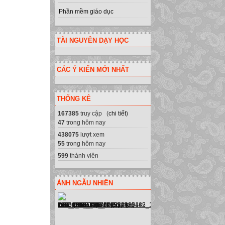
Phần mềm giáo dục
TÀI NGUYÊN DẠY HỌC
CÁC Ý KIẾN MỚI NHẤT
THỐNG KÊ
167385
truy cập (
chi tiết
)
47
trong hôm nay
438075
lượt xem
55
trong hôm nay
599
thành viên
ẢNH NGẪU NHIÊN