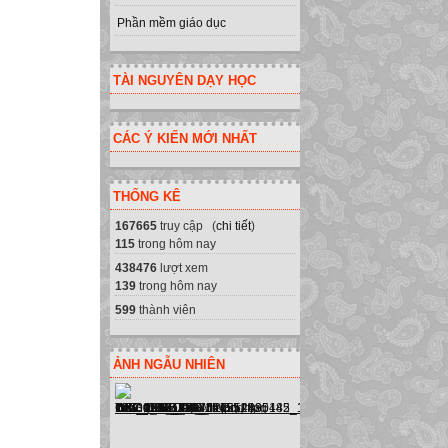
Phần mềm giáo dục
TÀI NGUYÊN DẠY HỌC
CÁC Ý KIẾN MỚI NHẤT
THỐNG KÊ
167665
truy cập (
chi tiết
)
115
trong hôm nay
438476
lượt xem
139
trong hôm nay
599
thành viên
ẢNH NGẪU NHIÊN