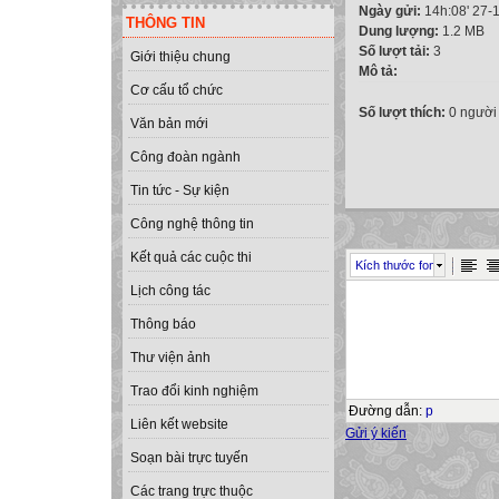
Ngày gửi:
14h:08' 27-
THÔNG TIN
Dung lượng:
1.2 MB
Số lượt tải:
3
Giới thiệu chung
Mô tả:
Cơ cấu tổ chức
Số lượt thích:
0 người
Văn bản mới
Công đoàn ngành
Tin tức - Sự kiện
Công nghệ thông tin
Kết quả các cuộc thi
Kích thước font
Lịch công tác
Thông báo
Thư viện ảnh
Trao đổi kinh nghiệm
Đường dẫn
:
p
Liên kết website
Gửi ý kiến
Soạn bài trực tuyến
Các trang trực thuộc