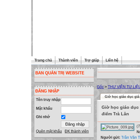
Trang chủ
Thành viên
Trợ giúp
Liên hệ
BAN QUẢN TRỊ WEBSITE
Gốc
>
THƯ VIỆN TƯ LIỆ
ĐĂNG NHẬP
Giờ học giáo dục giá 
Tên truy nhập
Giờ học giáo dục 
Mật khẩu
điểm Trà Lân
Ghi nhớ
(
T
Quên mật khẩu
ĐK thành viên
N
Người gửi:
Trần Văn 