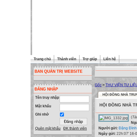
Trang chủ
Thành viên
Trợ giúp
Liên hệ
BAN QUẢN TRỊ WEBSITE
Gốc
>
THƯ VIỆN TƯ LIỆ
ĐĂNG NHẬP
HỘI ĐỒNG NHÀ TRƯỜ
Tên truy nhập
HỘI ĐỒNG NHÀ T
Mật khẩu
Ghi nhớ
(
Tà
Ng
Người gửi:
Đặng Đình
Quên mật khẩu
ĐK thành viên
Ngày gửi:
22h:07' 16-