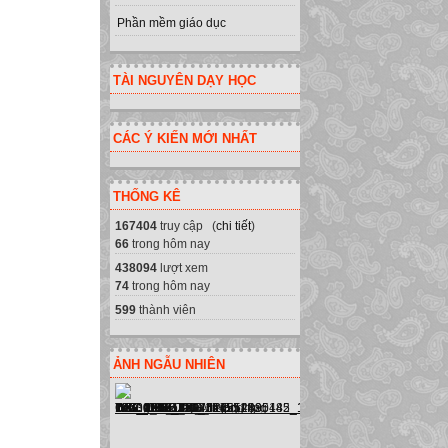
Phần mềm giáo dục
TÀI NGUYÊN DẠY HỌC
CÁC Ý KIẾN MỚI NHẤT
THỐNG KÊ
167404
truy cập (
chi tiết
)
66
trong hôm nay
438094
lượt xem
74
trong hôm nay
599
thành viên
ẢNH NGẪU NHIÊN