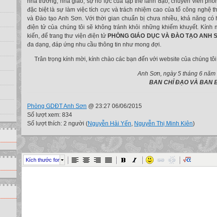
nhà trường, nhà giáo; sự nổ lực của tập thể lãnh đạo, chuyên viên ph
đặc biệt là sự làm việc tích cực và trách nhiệm cao của tổ công nghệ 
và Đào tạo Anh Sơn. Với thời gian chuẩn bị chưa nhiều, khả năng có h
điện tử của chúng tôi sẽ không tránh khỏi những khiếm khuyết. Kín
kiến, để trang thư viện điện tử
PHÒNG GIÁO DỤC VÀ ĐÀO TẠO ANH 
đa dạng, đáp ứng nhu cầu thông tin như mong đợi.
Trân trọng kính mời, kính chào các bạn đến với website của chúng tôi
Anh Sơn, ngày 5 tháng 6 năm 2
BAN CHỈ ĐẠO VÀ BAN BIÊN
Phòng GDĐT Anh Sơn
@ 23:27 06/06/2015
Số lượt xem: 834
Số lượt thích: 2 người (
Nguyễn Hải Yến
,
Nguyễn Thị Minh Kiên
)
Kích thước font