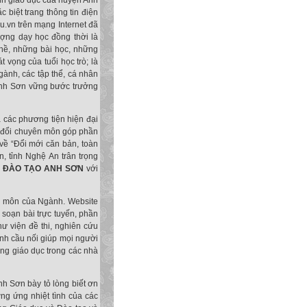
h giáo dục của huyện Anh
 biệt trang thông tin điện
u.vn trên mạng Internet đã
ượng dạy học đồng thời là
ghề, những bài học, những
 vọng của tuổi học trò; là
gành, các tập thể, cá nhân
 Anh Sơn vững bước trưởng
các phương tiện hiện đại
ao đổi chuyên môn góp phần
về “Đổi mới căn bản, toàn
, tỉnh Nghệ An trân trọng
À ĐÀO TẠO ANH SƠN
với
ên môn của Ngành. Website
 soạn bài trực tuyến, phần
hư viện đề thi, nghiên cứu
ành cầu nối giúp mọi người
ợng giáo dục trong các nhà
h Sơn bày tỏ lòng biết ơn
ng ứng nhiệt tình của các