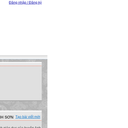
Đăng nhập / Đăng ký
NH SƠN
Tạo bài viết mới