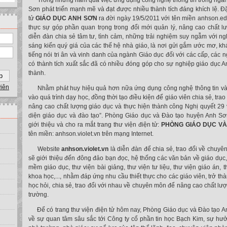
Trong những năm qua việc ứng dụng công nghệ thông tin trong ngàn
Sơn phát triển mạnh mẽ và đạt được nhiều thành tích đáng khích lệ. Đặc
tử
GIÁO DỤC ANH SƠN
ra đời ngày 19/5/2011 với tên miền anhson.ed
thực sự góp phần quan trọng trong đổi mới quản lý, nâng cao chất l
diễn đàn chia sẻ tâm tư, tình cảm, những trải nghiệm suy ngẫm với n
sáng kiến quý giá của các thế hệ nhà giáo, là nơi gửi gắm ước mơ, khát
tiếng nói tri ân và vinh danh của ngành Giáo dục đối với các cấp, các n
có thành tích xuất sắc đã có nhiều đóng góp cho sự nghiệp giáo dục
thành.
viên
Nhằm phát huy hiệu quả hơn nữa ứng dụng công nghệ thông tin và 
vào quá trình dạy học, đồng thời tạo điều kiện để giáo viên chia sẻ, tr
nâng cao chất lượng giáo dục và thực hiện thành công Nghị quyết 29 
diện giáo dục và đào tạo”. Phòng Giáo dục và Đào tạo huyện Anh Sơn
giới thiệu và cho ra mắt trang thư viện điện tử:
PHÒNG GIÁO DỤC V
tên miền: anhson.violet.vn trên mạng Internet.
Website
anhson.violet.vn
là diễn đàn để chia sẻ, trao đổi về chuy
sẽ giới thiệu đến đông đảo bạn đọc, hệ thống các văn bản về giáo dục,
mềm giáo dục, thư viện bài giảng, thư viện tư liệu, thư viện giáo án, t
khoa học,..., nhằm đáp ứng nhu cầu thiết thực cho các giáo viên, trở th
học hỏi, chia sẻ, trao đổi với nhau về chuyên môn để nâng cao chất lư
trường.
Để có trang thư viện điện tử hôm nay, Phòng Giáo dục và Đào tạo An
về sự quan tâm sâu sắc tới Công ty cổ phần tin học Bạch Kim, sự hưở