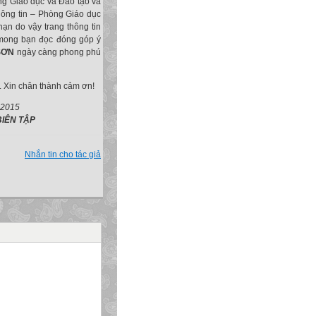
òng Giáo dục và Đào tạo và
thông tin – Phòng Giáo dục
ạn do vậy trang thông tin
h mong bạn đọc đóng góp ý
SƠN
ngày càng phong phú
. Xin chân thành cảm ơn!
015
 TẬP
Nhắn tin cho tác giả