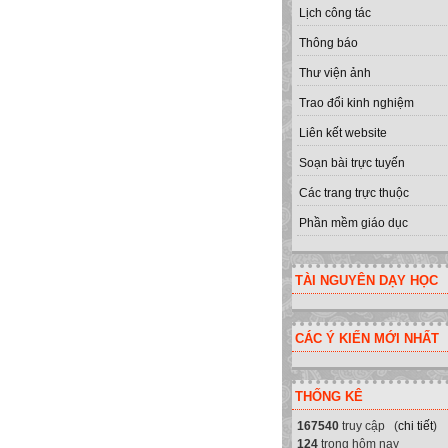
Lịch công tác
Thông báo
Thư viện ảnh
Trao đổi kinh nghiệm
Liên kết website
Soạn bài trực tuyến
Các trang trực thuộc
Phần mềm giáo dục
TÀI NGUYÊN DẠY HỌC
CÁC Ý KIẾN MỚI NHẤT
THỐNG KÊ
167540
truy cập (
chi tiết
)
124
trong hôm nay