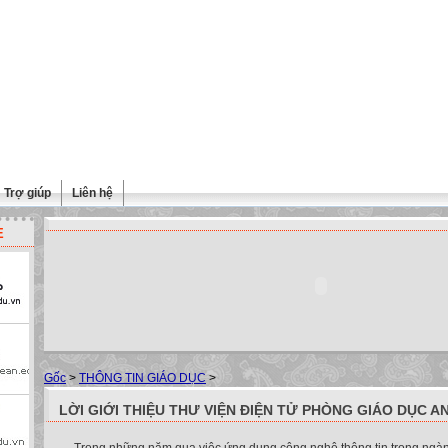
Trợ giúp
Liên hệ
E
Gốc
>
THÔNG TIN GIÁO DỤC
>
LỜI GIỚI THIỆU THƯ VIỆN ĐIỆN TỬ PHÒNG GIÁO DỤC A