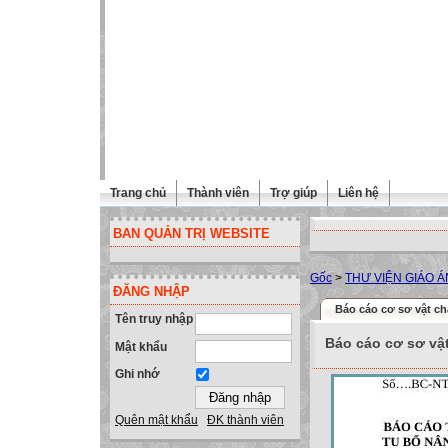
Trang chủ
Thành viên
Trợ giúp
Liên hệ
BAN QUẢN TRỊ WEBSITE
Gốc
>
THƯ VIỆN GIÁO Á
ĐĂNG NHẬP
Báo cáo cơ sơ vật ch
Tên truy nhập
Báo cáo cơ sơ vậ
Mật khẩu
Ghi nhớ
Quên mật khẩu
ĐK thành viên