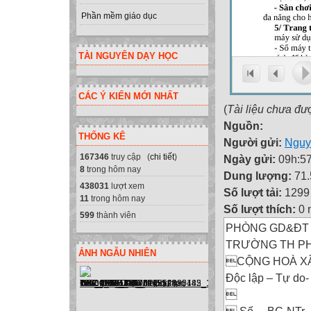
Phần mềm giáo dục
TÀI NGUYÊN DẠY HỌC
CÁC Ý KIẾN MỚI NHẤT
(
Tài liệu chưa đư
Nguồn:
THỐNG KÊ
Người gửi:
Nguy
167346
truy cập (
chi tiết
)
Ngày gửi:
09h:57
8
trong hôm nay
Dung lượng:
71
438031
lượt xem
Số lượt tải:
1299
11
trong hôm nay
Số lượt thích:
0 
599
thành viên
PHÒNG GD&ĐT
TRƯỜNG TH P
ẢNH NGẪU NHIÊN
CỘNG HOÀ XÃ
Độc lập – Tự do
