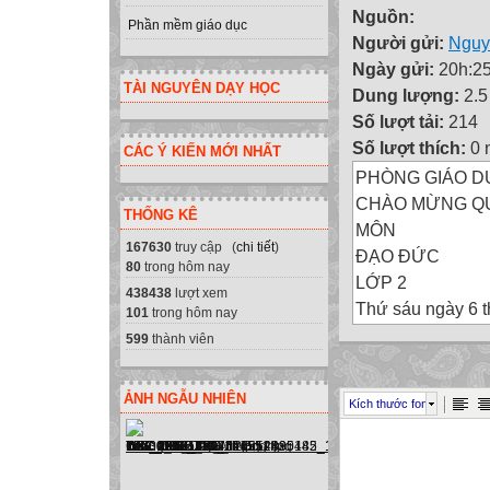
Nguồn:
Phần mềm giáo dục
Người gửi:
Nguy
Ngày gửi:
20h:25
TÀI NGUYÊN DẠY HỌC
Dung lượng:
2.
Số lượt tải:
214
Số lượt thích:
0 
CÁC Ý KIẾN MỚI NHẤT
PHÒNG GIÁO D
CHÀO MỪNG QU
THỐNG KÊ
MÔN
167630
truy cập (
chi tiết
)
ĐẠO ĐỨC
80
trong hôm nay
LỚP 2
438438
lượt xem
Thứ sáu ngày 6 
101
trong hôm nay
Đạo đức
599
thành viên
Bài 10 : Biết nói l
Thứ sáu ngày 6 
ẢNH NGẪU NHIÊN
Kích thước font
Đạo đức
Thứ sáu ngày 6 