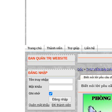
Trang chủ
Thành viên
Trợ giúp
Liên hệ
BAN QUẢN TRỊ WEBSITE
Gốc
>
THƯ VIỆN BÀI GI
ĐĂNG NHẬP
Biết nói lời yêu cầu 
Tên truy nhập
Biết nói lời yêu 
Mật khẩu
Ghi nhớ
Quên mật khẩu
ĐK thành viên