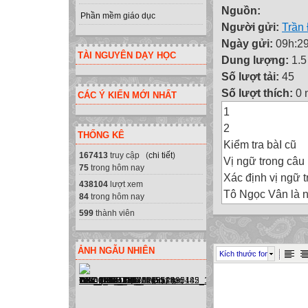
Nguồn:
Phần mềm giáo dục
Người gửi:
Trần
Ngày gửi:
09h:29
TÀI NGUYÊN DẠY HỌC
Dung lượng:
1.
Số lượt tải:
45
Số lượt thích:
0 
CÁC Ý KIẾN MỚI NHẤT
1
2
THỐNG KÊ
Kiểm tra bàI cũ
167413
truy cập (
chi tiết
)
Vị ngữ trong câu 
75
trong hôm nay
Xác định vị ngữ t
438104
lượt xem
Tô Ngọc Vân là ng
84
trong hôm nay
Đặt câu kể Ai là g
599
thành viên
3
Thứ ba ngày 5 t
ẢNH NGẪU NHIÊN
Kích thước font
Luyện từ và câu
Chủ ngữ trong câu
4