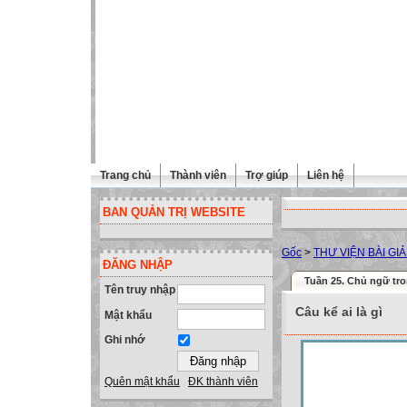
Trang chủ
Thành viên
Trợ giúp
Liên hệ
BAN QUẢN TRỊ WEBSITE
Gốc
>
THƯ VIỆN BÀI GI
ĐĂNG NHẬP
Tuần 25. Chủ ngữ tron
Tên truy nhập
Câu kể ai là gì
Mật khẩu
Ghi nhớ
Quên mật khẩu
ĐK thành viên