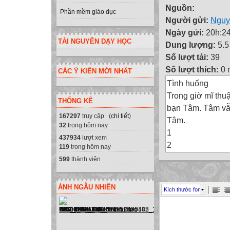
Nguồn:
Phần mềm giáo dục
Người gửi:
Nguy
Ngày gửi:
20h:24
TÀI NGUYÊN DẠY HỌC
Dung lượng:
5.
Số lượt tải:
39
Số lượt thích:
0 
CÁC Ý KIẾN MỚI NHẤT
Tình huống
Trong giờ mĩ thu
THỐNG KÊ
bạn Tâm. Tâm vẫ
167297
truy cập (
chi tiết
)
Tâm.
32
trong hôm nay
1
437934
lượt xem
2
119
trong hôm nay
Đ
599
thành viên
3
1
ẢNH NGẪU NHIÊN
Kích thước font
2
S
Đ