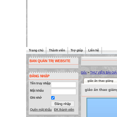
Trang chủ
Thành viên
Trợ giúp
Liên hệ
BAN QUẢN TRỊ WEBSITE
Gốc
>
THƯ VIỆN BÀI GI
ĐĂNG NHẬP
giáo án thao giảng
Tên truy nhập
giáo án thao giản
Mật khẩu
Ghi nhớ
Quên mật khẩu
ĐK thành viên