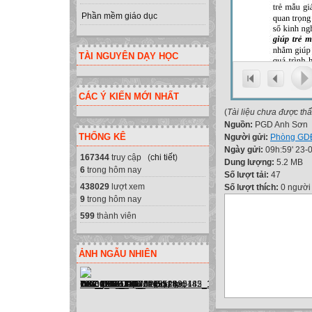
Phần mềm giáo dục
TÀI NGUYÊN DẠY HỌC
CÁC Ý KIẾN MỚI NHẤT
(
Tài liệu chưa được th
Nguồn:
PGD Anh Sơn
THỐNG KÊ
Người gửi:
Phòng GD
Ngày gửi:
09h:59' 23-
167344
truy cập (
chi tiết
)
Dung lượng:
5.2 MB
6
trong hôm nay
Số lượt tải:
47
438029
lượt xem
Số lượt thích:
0 người
9
trong hôm nay
599
thành viên
ẢNH NGẪU NHIÊN