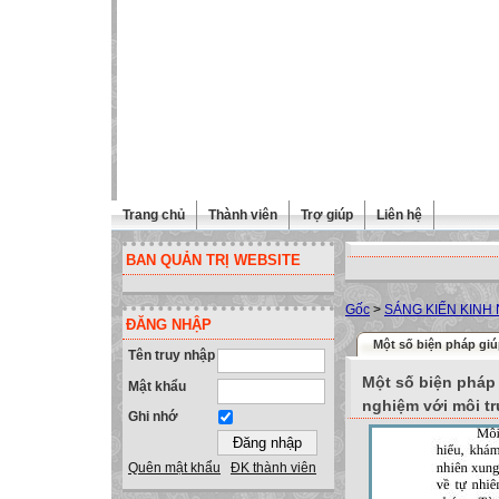
Trang chủ
Thành viên
Trợ giúp
Liên hệ
BAN QUẢN TRỊ WEBSITE
Gốc
>
SÁNG KIẾN KINH
ĐĂNG NHẬP
Một số biện pháp giúp
Tên truy nhập
Một số biện pháp gi
Mật khẩu
nghiệm với môi tr
Ghi nhớ
Quên mật khẩu
ĐK thành viên