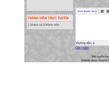
Kích thước font
THÀNH VIÊN TRỰC TUYẾN
1 khách và 0 thành viên
Đường dẫn
:
p
Gửi ý kiến
Bản quyền th
Website được thừa kế 