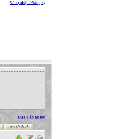
Đăng nhập / Đăng ký
Đưa giáo án lên
Lịch sử tải về