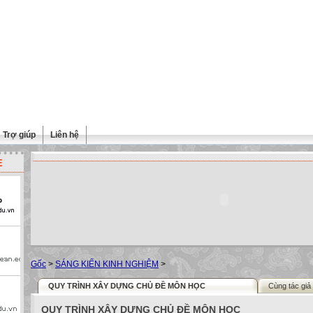
Trợ giúp
Liên hệ
E
Gốc
>
SÁNG KIẾN KINH NGHIỆM
>
QUY TRÌNH XÂY DỰNG CHỦ ĐỀ MÔN HỌC
Cùng tác giả
QUY TRÌNH XÂY DỰNG CHỦ ĐỀ MÔN HỌC