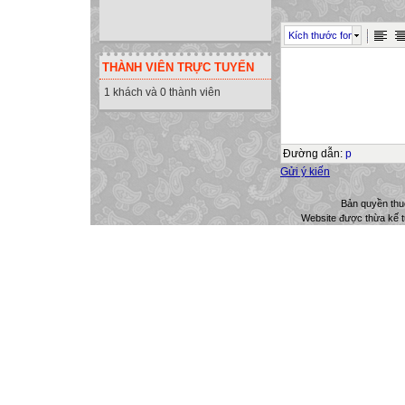
Kích thước font
THÀNH VIÊN TRỰC TUYẾN
1 khách và 0 thành viên
Đường dẫn
:
p
Gửi ý kiến
Bản quyền th
Website được thừa kế 