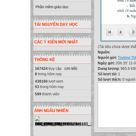
Phần mềm giáo dục
TÀI NGUYÊN DẠY HỌC
CÁC Ý KIẾN MỚI NHẤT
(
Tài liệu chưa được th
Nguồn:
Người gửi:
Trường TH
THỐNG KÊ
Ngày gửi:
20h:35' 11-
Dung lượng:
965.6 KB
167424
truy cập (
chi tiết
)
Số lượt tải:
1
8
trong hôm nay
Số lượt thích:
0 người
438160
lượt xem
53
trong hôm nay
599
thành viên
ẢNH NGẪU NHIÊN