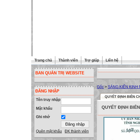
Trang chủ
Thành viên
Trợ giúp
Liên hệ
BAN QUẢN TRỊ WEBSITE
Gốc
>
SÁNG KIẾN KINH
ĐĂNG NHẬP
QUYẾT ĐỊNH BIÊN CH
Tên truy nhập
QUYẾT ĐỊNH BIÊN
Mật khẩu
Ghi nhớ
Quên mật khẩu
ĐK thành viên