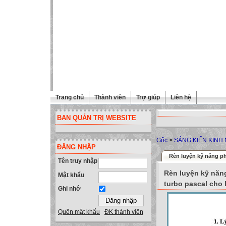
Trang chủ
Thành viên
Trợ giúp
Liên hệ
BAN QUẢN TRỊ WEBSITE
Gốc
>
SÁNG KIẾN KINH
ĐĂNG NHẬP
Rèn luyện kỹ năng ph
Tên truy nhập
Rèn luyện kỹ năng
Mật khẩu
turbo pascal cho 
Ghi nhớ
Quên mật khẩu
ĐK thành viên