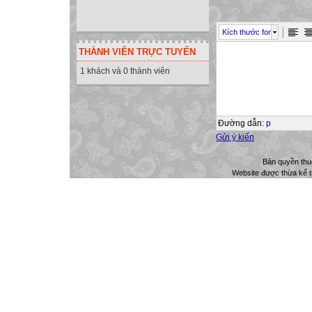
Kích thước font
THÀNH VIÊN TRỰC TUYẾN
1 khách và 0 thành viên
Đường dẫn
:
p
Gửi ý kiến
Bản quyền th
Website được thừa kế 