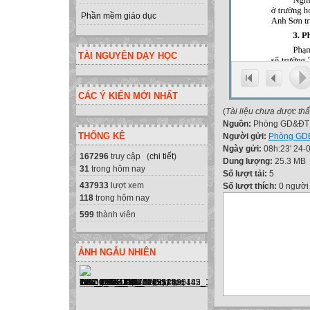
Phần mềm giáo dục
TÀI NGUYÊN DẠY HỌC
CÁC Ý KIẾN MỚI NHẤT
(
Tài liệu chưa được th
Nguồn:
Phòng GD&ĐT
THỐNG KÊ
Người gửi:
Phòng GD
Ngày gửi:
08h:23' 24-
167296
truy cập (
chi tiết
)
Dung lượng:
25.3 MB
31
trong hôm nay
Số lượt tải:
5
437933
lượt xem
Số lượt thích:
0 người
118
trong hôm nay
599
thành viên
ẢNH NGẪU NHIÊN