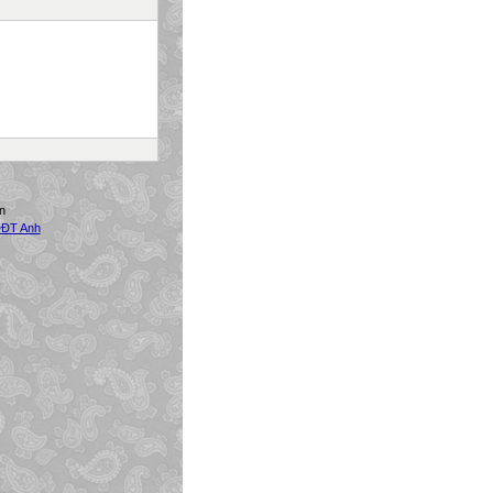
n
ĐT Anh