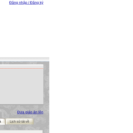
Đăng nhập / Đăng ký
Đưa giáo án lên
ả
Lịch sử tải về