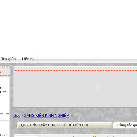
Trợ giúp
Liên hệ
E
Gốc
>
SÁNG KIẾN KINH NGHIỆM
>
QUY TRÌNH XÂY DỰNG CHỦ ĐỀ MÔN HỌC
Cùng tác gi