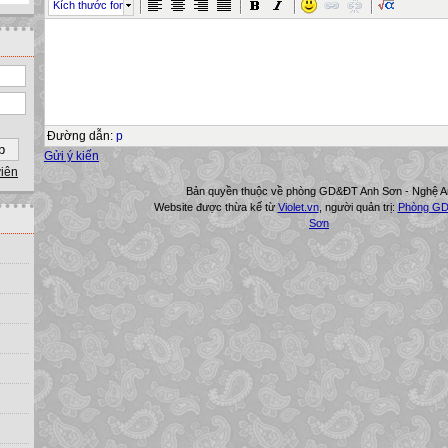
Kích thước font
Đường dẫn
:
p
Gửi ý kiến
viên
Bản quyền thuộc về phòng GD&ĐT Anh Sơn - Nghệ A
Website được thừa kế từ
Violet.vn
, người quản trị:
Phòng GD
Sơn