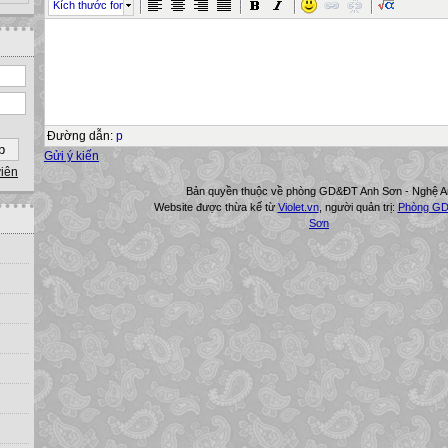
Kích thước font
Đường dẫn
:
p
Gửi ý kiến
viên
Bản quyền thuộc về phòng GD&ĐT Anh Sơn - Nghệ A
Website được thừa kế từ
Violet.vn
, người quản trị:
Phòng GD
Sơn