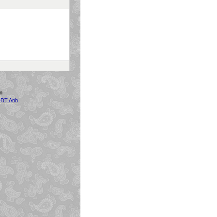
n
ĐT Anh