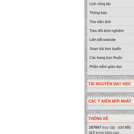
Lịch công tác
Thông báo
Thư viện ảnh
Trao đổi kinh nghiệm
Liên kết website
Soạn bài trực tuyến
Các trang trực thuộc
Phần mềm giáo dục
TÀI NGUYÊN DẠY HỌC
CÁC Ý KIẾN MỚI NHẤT
THỐNG KÊ
167667
truy cập (
chi tiết
)
117
trong hôm nay