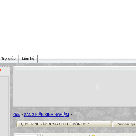
Trợ giúp
Liên hệ
E
Gốc
>
SÁNG KIẾN KINH NGHIỆM
>
QUY TRÌNH XÂY DỰNG CHỦ ĐỀ MÔN HỌC
Cùng tác giả