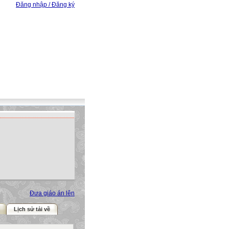
Đăng nhập / Đăng ký
Đưa giáo án lên
Lịch sử tải về