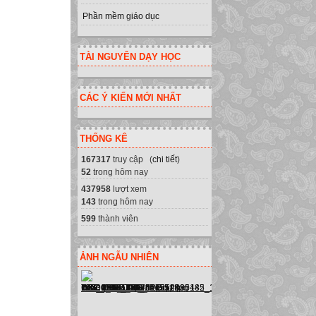
Phần mềm giáo dục
TÀI NGUYÊN DẠY HỌC
CÁC Ý KIẾN MỚI NHẤT
THỐNG KÊ
167317
truy cập (
chi tiết
)
52
trong hôm nay
437958
lượt xem
143
trong hôm nay
599
thành viên
ẢNH NGẪU NHIÊN