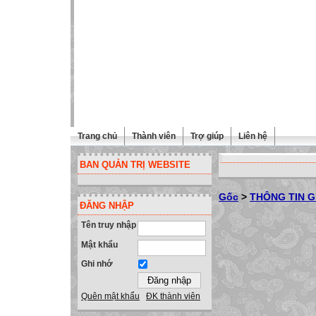
Trang chủ
Thành viên
Trợ giúp
Liên hệ
BAN QUẢN TRỊ WEBSITE
Gốc
>
THÔNG TIN G
ĐĂNG NHẬP
Tên truy nhập
Mật khẩu
Ghi nhớ
Quên mật khẩu
ĐK thành viên