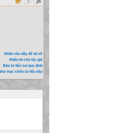
Nhấn vào đây để tải về
Nhắn tin cho tác giả
Báo tư liệu sai quy định
thư mục chứa tư liệu này