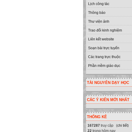
Lịch công tác
Thông báo
Thư viện ảnh
Trao đổi kinh nghiệm
Liên kết website
Soạn bài trực tuyến
Các trang trực thuộc
Phần mềm giáo dục
TÀI NGUYÊN DẠY HỌC
CÁC Ý KIẾN MỚI NHẤT
THỐNG KÊ
167287
truy cập (
chi tiết
)
22
trong hôm nay