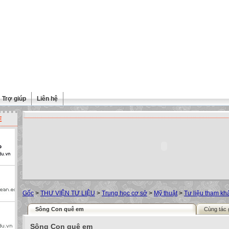
Trợ giúp
Liên hệ
E
Gốc
>
THƯ VIỆN TƯ LIỆU
>
Trung học cơ sở
>
Mỹ thuật
>
Tư liệu tham kh
Sông Con quê em
Cùng tác 
Sông Con quê em