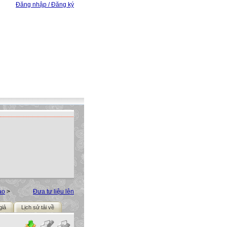
Đăng nhập / Đăng ký
ảo
>
Đưa tư liệu lên
giả
Lịch sử tải về