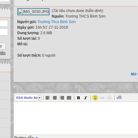
(
Tài liệu chưa được thẩm định
)
Nguồn:
Trường THCS Bình Sơn
Người gửi:
Trường Thcs Bình Sơn
Ngày gửi:
16h:51' 27-11-2016
Dung lượng:
2.6 MB
Số lượt tải:
0
Mô tả:
viên
Số lượt thích:
0 người
Mở 
Kích thước font
Đường dẫn
:
p