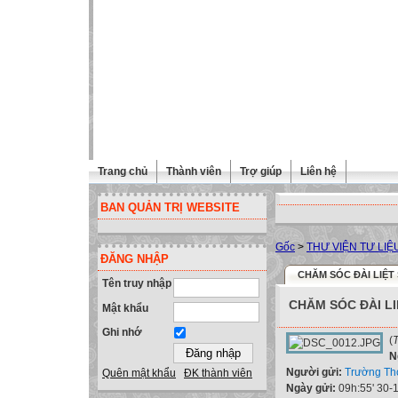
Trang chủ
Thành viên
Trợ giúp
Liên hệ
BAN QUẢN TRỊ WEBSITE
Gốc
>
THƯ VIỆN TƯ LIỆ
ĐĂNG NHẬP
CHĂM SÓC ĐÀI LIỆT
Tên truy nhập
CHĂM SÓC ĐÀI LI
Mật khẩu
Ghi nhớ
(
T
N
Người gửi:
Trường Th
Quên mật khẩu
ĐK thành viên
Ngày gửi:
09h:55' 30-