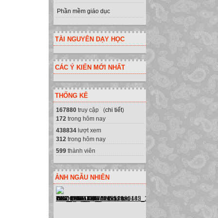
Phần mềm giáo dục
TÀI NGUYÊN DẠY HỌC
CÁC Ý KIẾN MỚI NHẤT
THỐNG KÊ
167880
truy cập (
chi tiết
)
172
trong hôm nay
438834
lượt xem
312
trong hôm nay
599
thành viên
ẢNH NGẪU NHIÊN