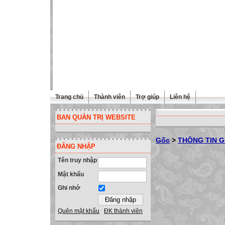
Trang chủ
Thành viên
Trợ giúp
Liên hệ
BAN QUẢN TRỊ WEBSITE
Gốc
>
THÔNG TIN G
ĐĂNG NHẬP
Tên truy nhập
Mật khẩu
Ghi nhớ
Quên mật khẩu
ĐK thành viên