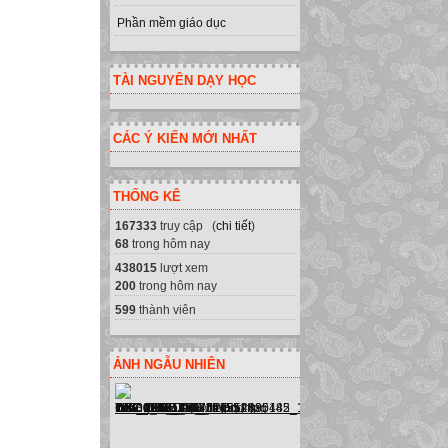
Phần mềm giáo dục
TÀI NGUYÊN DẠY HỌC
CÁC Ý KIẾN MỚI NHẤT
THỐNG KÊ
167333
truy cập (
chi tiết
)
68
trong hôm nay
438015
lượt xem
200
trong hôm nay
599
thành viên
ẢNH NGẪU NHIÊN