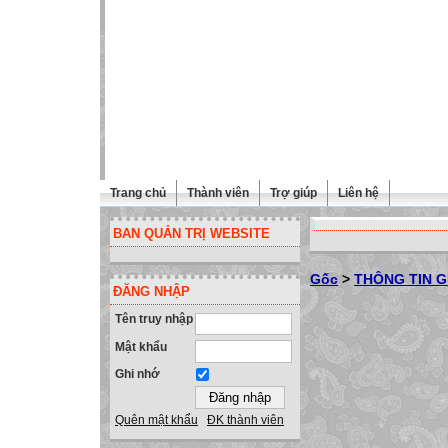
Trang chủ
Thành viên
Trợ giúp
Liên hệ
BAN QUẢN TRỊ WEBSITE
Gốc
>
THÔNG TIN G
ĐĂNG NHẬP
Tên truy nhập
Mật khẩu
Ghi nhớ
Quên mật khẩu
ĐK thành viên