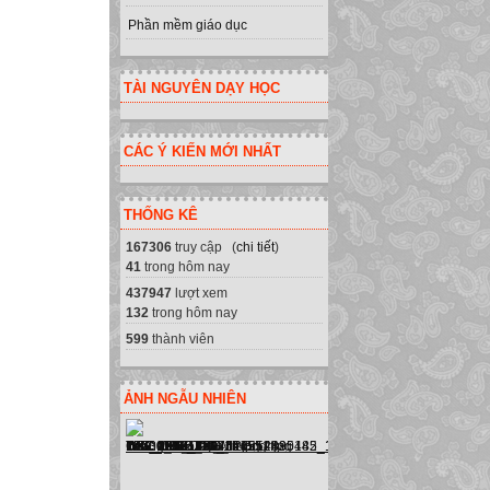
Phần mềm giáo dục
TÀI NGUYÊN DẠY HỌC
CÁC Ý KIẾN MỚI NHẤT
THỐNG KÊ
167306
truy cập (
chi tiết
)
41
trong hôm nay
437947
lượt xem
132
trong hôm nay
599
thành viên
ẢNH NGẪU NHIÊN