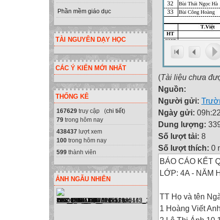
Phần mềm giáo dục
TÀI NGUYÊN DẠY HỌC
CÁC Ý KIẾN MỚI NHẤT
(
Tài liệu chưa đư
Nguồn:
THỐNG KÊ
Người gửi:
Trườ
167629
truy cập (
chi tiết
)
Ngày gửi:
09h:22
79
trong hôm nay
Dung lượng:
33
438437
lượt xem
Số lượt tải:
8
100
trong hôm nay
Số lượt thích:
0 
599
thành viên
BÁO CÁO KẾT 
LỚP: 4A - NĂM H
ẢNH NGẪU NHIÊN
TT Họ và tên Ng
1 Hoàng Viết Anh