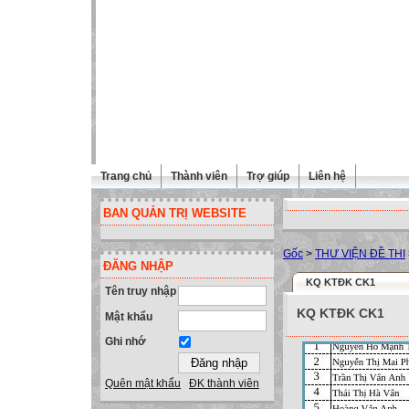
Trang chủ
Thành viên
Trợ giúp
Liên hệ
BAN QUẢN TRỊ WEBSITE
Gốc
>
THƯ VIỆN ĐỀ THI
ĐĂNG NHẬP
KQ KTĐK CK1
Tên truy nhập
KQ KTĐK CK1
Mật khẩu
Ghi nhớ
Quên mật khẩu
ĐK thành viên