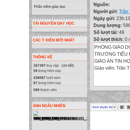
Nguồn:
Phần mềm giáo dục
Người gửi:
Trần
Ngày gửi:
23h:19
TÀI NGUYÊN DẠY HỌC
Dung lượng:
59
Số lượt tải:
49
Số lượt thích:
0 
CÁC Ý KIẾN MỚI NHẤT
PHÒNG GIÁO D
TRƯỜNG TIỂU
THỐNG KÊ
GIÁO ÁN TIN H
167397
truy cập (
chi tiết
)
Giáo viên: Trần 
59
trong hôm nay
438087
lượt xem
67
trong hôm nay
Phần 1: Khám ph
599
thành viên
Phần 2: Em tập v
Phần 3: Em tập 
ẢNH NGẪU NHIÊN
Kích thước font
Phần 4: Học và c
Phần 5: Em tập s
Phần 6: Thế giới