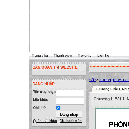
Trang chủ
Thành viên
Trợ giúp
Liên hệ
BAN QUẢN TRỊ WEBSITE
Gốc
>
THƯ VIỆN BÀI GI
ĐĂNG NHẬP
Chương I. Bài 1. Nhữ
Tên truy nhập
Chương I. Bài 1. 
Mật khẩu
Ghi nhớ
Quên mật khẩu
ĐK thành viên