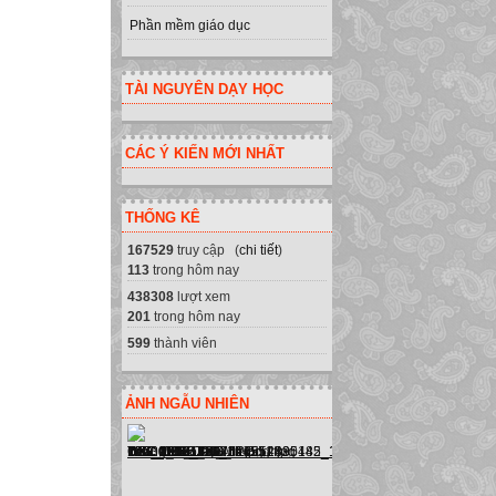
Phần mềm giáo dục
TÀI NGUYÊN DẠY HỌC
CÁC Ý KIẾN MỚI NHẤT
THỐNG KÊ
167529
truy cập (
chi tiết
)
113
trong hôm nay
438308
lượt xem
201
trong hôm nay
599
thành viên
ẢNH NGẪU NHIÊN