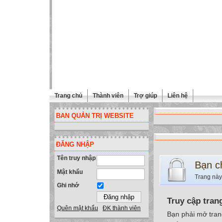
Trang chủ
Thành viên
Trợ giúp
Liên hệ
BAN QUẢN TRỊ WEBSITE
ĐĂNG NHẬP
Tên truy nhập
Bạn c
Mật khẩu
Trang này
Ghi nhớ
Truy cập tran
Quên mật khẩu
ĐK thành viên
Bạn phải mở tran