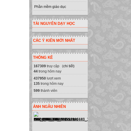
Phần mềm giáo dục
TÀI NGUYÊN DẠY HỌC
CÁC Ý KIẾN MỚI NHẤT
THỐNG KÊ
167309
truy cập (
chi tiết
)
44
trong hôm nay
437950
lượt xem
135
trong hôm nay
599
thành viên
ẢNH NGẪU NHIÊN