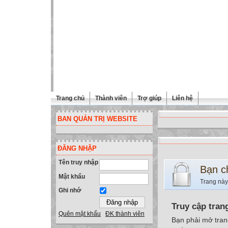
Trang chủ
Thành viên
Trợ giúp
Liên hệ
BAN QUẢN TRỊ WEBSITE
ĐĂNG NHẬP
Tên truy nhập
Bạn c
Mật khẩu
Trang này
Ghi nhớ
Truy cập tran
Quên mật khẩu
ĐK thành viên
Bạn phải mở tran