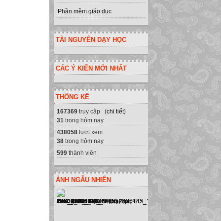
Phần mềm giáo dục
TÀI NGUYÊN DẠY HỌC
CÁC Ý KIẾN MỚI NHẤT
THỐNG KÊ
167369
truy cập (
chi tiết
)
31
trong hôm nay
438058
lượt xem
38
trong hôm nay
599
thành viên
ẢNH NGẪU NHIÊN