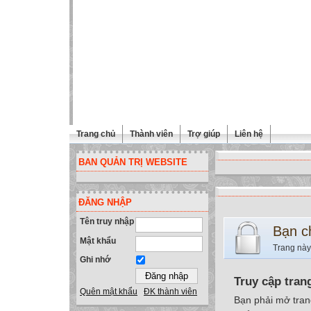
Trang chủ
Thành viên
Trợ giúp
Liên hệ
BAN QUẢN TRỊ WEBSITE
ĐĂNG NHẬP
Tên truy nhập
Bạn c
Mật khẩu
Trang này
Ghi nhớ
Truy cập tran
Quên mật khẩu
ĐK thành viên
Bạn phải mở tran