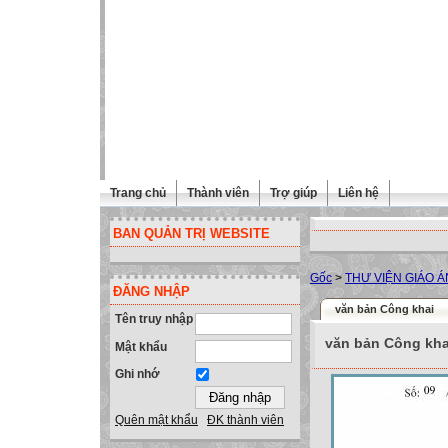
Trang chủ
Thành viên
Trợ giúp
Liên hệ
BAN QUẢN TRỊ WEBSITE
Gốc
>
THƯ VIỆN GIÁO Á
ĐĂNG NHẬP
văn bản Công khai
Tên truy nhập
văn bản Công kha
Mật khẩu
Ghi nhớ
Quên mật khẩu
ĐK thành viên