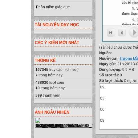
Phần mềm giáo dục
TÀI NGUYÊN DẠY HỌC
CÁC Ý KIẾN MỚI NHẤT
(
Tài liệu chưa được th
Nguồn:
Người gửi:
Trường Mầ
THỐNG KÊ
Ngày gửi:
21h:20' 13-
Dung lượng:
9.9 MB
167345
truy cập (
chi tiết
)
Số lượt tải:
0
7
trong hôm nay
Số lượt thích:
0 người
438030
lượt xem
09
10
trong hôm nay
599
thành viên
03
06
ẢNH NGẪU NHIÊN
09
03