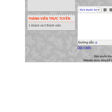
06
Kích thước font
09
THÀNH VIÊN TRỰC TUYẾN
03
1 khách và 0 thành viên
06
Đường dẫn
:
p
Gửi ý kiến
Bản quyền th
Website được thừa kế 