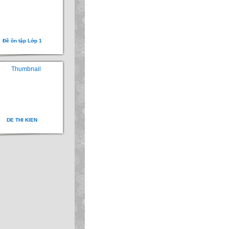
Đề ôn tập Lớp 1
DE THI KIEN