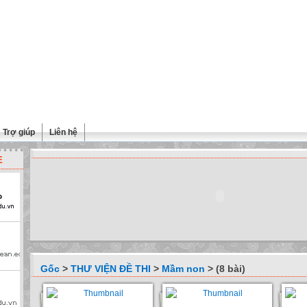
Trợ giúp
Liên hệ
E
Gốc
>
THƯ VIỆN ĐỀ THI
>
Mầm non
> (8 bài)