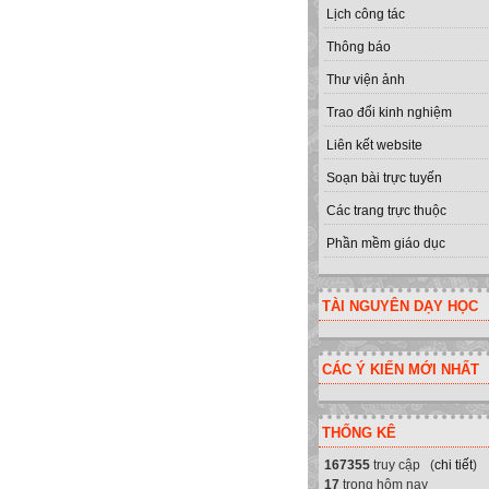
Lịch công tác
Thông báo
Thư viện ảnh
Trao đổi kinh nghiệm
Liên kết website
Soạn bài trực tuyến
Các trang trực thuộc
Phần mềm giáo dục
TÀI NGUYÊN DẠY HỌC
CÁC Ý KIẾN MỚI NHẤT
THỐNG KÊ
167355
truy cập (
chi tiết
)
17
trong hôm nay