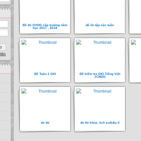
Đề thi GVDG cấp trường năm
đề ôn tập các tuần
học 2017 - 2018
viên
Đề Toán 1 GKI
Đề kiểm tra GKI Tiếng Việt
1CNGD
de thi
đe thi khoa, lịch sư&đia lí